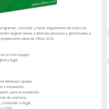
 programar, controlar, y hacer seguimiento de todos los
mite asignar tareas a diversas personas y gestionarlas a
l complemento ideal de Office 2016.
ón en un solo equipo.
inal y legal.
.
és de Windows Update.
n e instalación.
iere, para la instalación.
 más de una hora.
 crackeado o ilegal.
as o DVD.