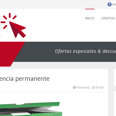
Me
INICIO
OFERTAS
Ofertas especiales & descue
icencia permanente
Pinterest
Email