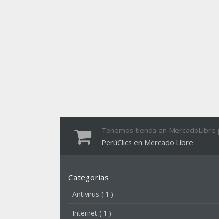
Tenemos tienda en MercadoLibre p
PerúClics en Mercado Libre
Categorías
Antivirus
( 1 )
Internet
( 1 )