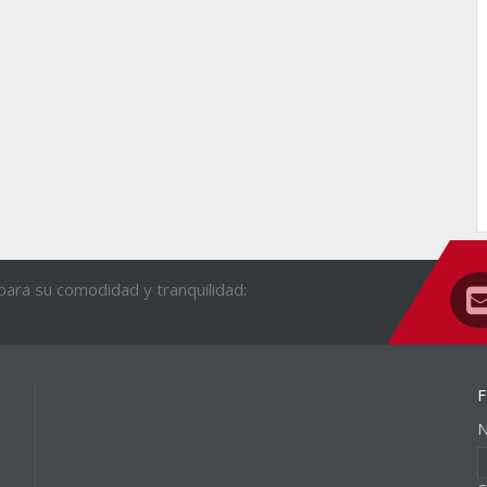
ara su comodidad y tranquilidad:
F
N